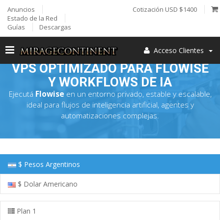
Anuncios
Cotización USD $1400
Estado de la Red
Guías
Descargas
Acceso Clientes
VPS OPTIMIZADO PARA FLOWISE
Y WORKFLOWS DE IA
Ejecutá
Flowise
en un entorno privado, estable y escalable,
ideal para flujos de inteligencia artificial, agentes y
automatizaciones complejas.
$ Pesos Argentinos
$ Dolar Americano
Plan 1