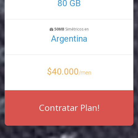
80 GB
50MB
Simétricos en
Argentina
$40.000
/men
Contratar Plan!