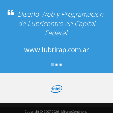
Diseño Web y Programacion
de Lubricentro en Capital
Federal.
www.lubrirap.com.ar
Copyright © 2007-2026 - MirageContinent -