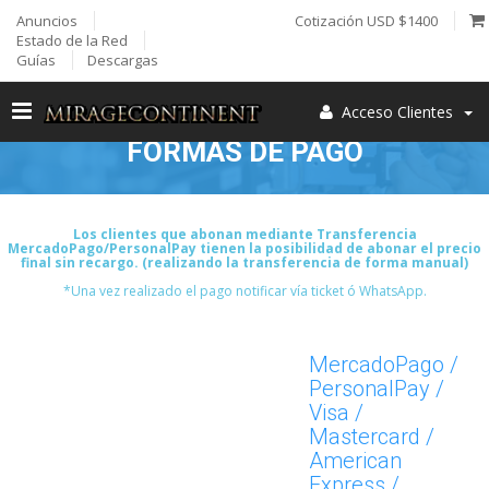
Anuncios
Cotización USD $1400
Estado de la Red
Guías
Descargas
Acceso Clientes
FORMAS DE PAGO
Los clientes que abonan mediante Transferencia
MercadoPago/PersonalPay tienen la posibilidad de abonar el precio
final sin recargo. (realizando la transferencia de forma manual)
*Una vez realizado el pago notificar vía ticket ó WhatsApp.
MercadoPago /
PersonalPay /
Visa /
Mastercard /
American
Express /