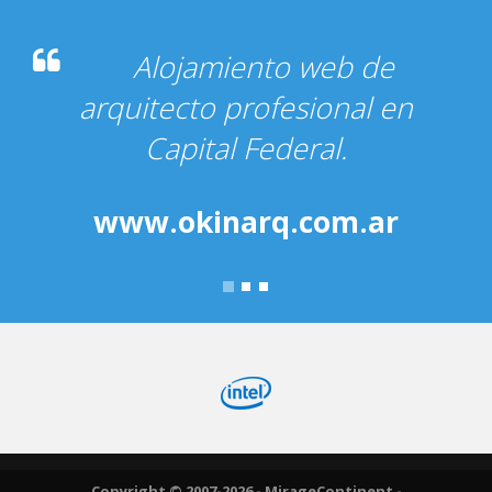
Alojamiento web de
arquitecto profesional en
Capital Federal.
www.okinarq.com.ar
Copyright © 2007-2026 - MirageContinent -