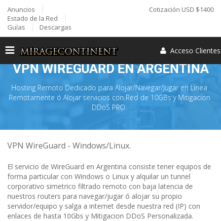
Anuncios
Cotización USD $1400
Estado de la Red
Guías
Descargas
Acceso Cliente
VPN WIREGUARD EN ARGENTINA
Hosting Remoto Dedicado para Alojar/Navegar/Jugar en Linea
Remotamente ó Alojar servicios con Red de 10GBs y Mitigacion
DDoS PRO.
VPN WireGuard - Windows/Linux.
El servicio de WireGuard en Argentina consiste tener equipos de
forma particular con Windows o Linux y alquilar un tunnel
corporativo simetrico filtrado remoto con baja latencia de
nuestros routers para navegar/jugar ó alojar su propio
servidor/equipo y salga a internet desde nuestra red (IP) con
enlaces de hasta 10Gbs y Mitigacion DDoS Personalizada.