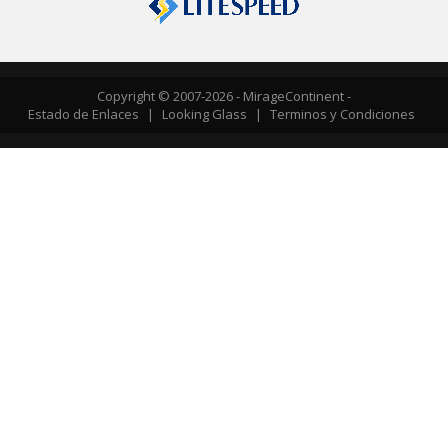
Copyright © 2007-2026 - MirageContinent -
Estado de Enlaces
|
Looking Glass
|
Terminos y Condiciones