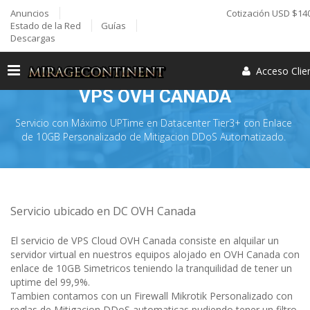
Anuncios
Cotización USD $14
Estado de la Red
Guías
Descargas
Acceso Cli
VPS OVH CANADA
Servicio con Máximo UPTime en Datacenter Tier3+ con Enlace
de 10GB Personalizado de Mitigacion DDoS Automatizado.
Servicio ubicado en DC OVH Canada
El servicio de VPS Cloud OVH Canada consiste en alquilar un
servidor virtual en nuestros equipos alojado en OVH Canada con
enlace de 10GB Simetricos teniendo la tranquilidad de tener un
uptime del 99,9%.
Tambien contamos con un Firewall Mikrotik Personalizado con
reglas de Mitigacion DDoS automaticas pudiendo tener un filtro