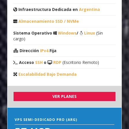
Infraestructura Dedicada en
Argentina
Almacenamiento SSD / NVMe
Sistema Operativo
Windows
/
Linux
(Sin
cargo)
Dirección
IPv4
Fija
Acceso
SSH
o
RDP
(Escritorio Remoto)
Escalabilidad Bajo Demanda
VER PLANES
VPS SEMI-DEDICADO PRO (ARG)