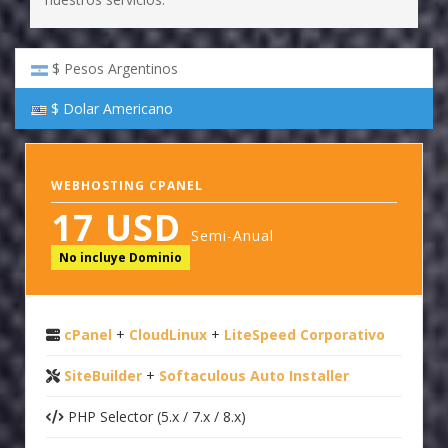
$ Pesos Argentinos
$ Dolar Americano
WEBHOSTING CPANEL
17 USD
Semi-Anual
No incluye Dominio
cPanel
+
CloudLinux
+
LiteSpeed Corporativo
SiteBuilder
+
Softaculous Auto Installer
PHP Selector (5.x / 7.x / 8.x)