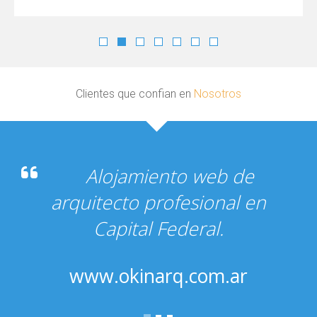
Clientes que confian en
Nosotros
amiento web de
Alojami
to profesional en
teniendo 
tal Federal.
usuar
kinarq.com.ar
www.fu