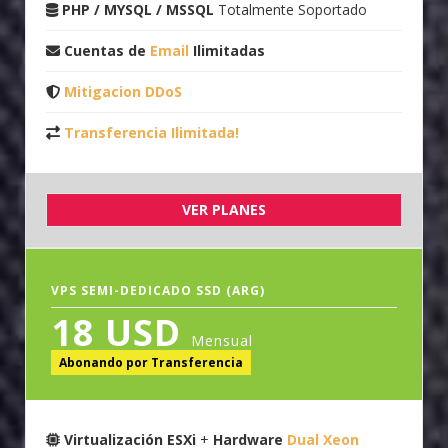
PHP / MYSQL / MSSQL
Totalmente Soportado
Cuentas de
Email
Ilimitadas
Mitigacion DDoS
Transferencia Ilimitada!
VER PLANES
VPS SEMI-DEDICADO SSD (ARG)
18 USD
Mensual
Abonando por Transferencia
Virtualización ESXi
+
Hardware
Dual Xeon